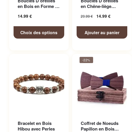
Boucles D’oreilles
Boucles D’oreilles
variations. Les options
en Bois en Forme de
en Chêne-liège
peuvent être choisies sur la
Clé de Sol
éthique et Vegan
14.99
€
14.99
€
20.99
€
Rosett...
page du produit
Choix des options
Ajouter au panier
-22%
Bracelet en Bois
Coffret de Noeuds
Hibou avec Perles
Papillon en Bois