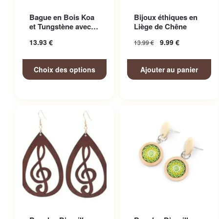
Ce produit a plusieurs
Bague en Bois Koa
Bijoux éthiques en
variations. Les options
et Tungstène avec
Liège de Chêne
peuvent être choisies sur la
Finitions Soignées
13.93
€
9.99
€
13.99
€
page du produit
Choix des options
Ajouter au panier
Ce produit a plusieurs