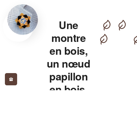
Une
montre
en bois,
un nœud
papillon
en bois,
pour un
style qui
détonne.