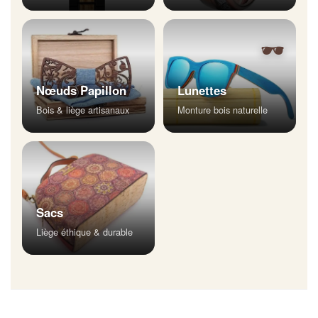
🕶
Nœuds Papillon
Lunettes
Bois & liège artisanaux
Monture bois naturelle
Sacs
Liège éthique & durable