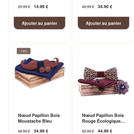
Père et Fils élégant
14.99
€
34.90
€
20.99
€
48.99
€
Ajouter au panier
Ajouter au panier
-13%
Nœud Papillon Bois
Nœud Papillon Bois
Moustache Bleu
Rouge Écologique
Costume
34.99
€
44.99
€
48.99
€
62.99
€