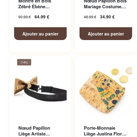
Montre en Bois
Nœud Papillon Bois
Zébré Ébène
Mariage Costume
Bicolore
Homme
64.99
€
34.90
€
90.99
€
48.99
€
Ajouter au panier
Ajouter au panier
-14%
Nœud Papillon
Porte-Monnaie
Liège Artiste
Liège Justina Floral