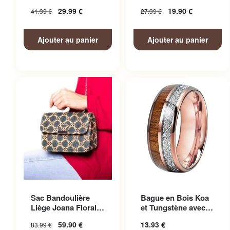
Homme
Femme
29.99
€
19.90
€
41.99
€
27.99
€
Ajouter au panier
Ajouter au panier
Ce produit a plusieurs
Sac Bandoulière
Bague en Bois Koa
variations. Les options
Liège Joana Floral
et Tungstène avec
peuvent être choisies sur la
Femme
Finitions Soignées
59.90
€
13.93
€
83.99
€
page du produit