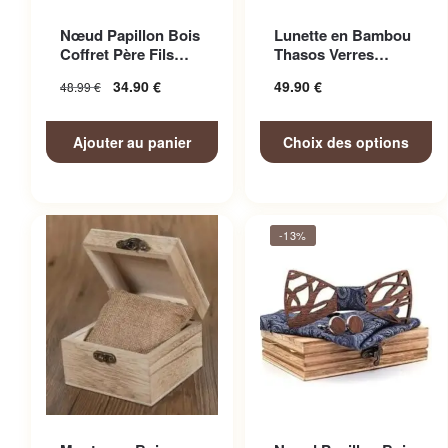
Ce produit a plusieurs
Nœud Papillon Bois
Lunette en Bambou
variations. Les options
Coffret Père Fils
Thasos Verres
peuvent être choisies sur la
Adorable
Miroir Colorés
34.90
€
49.90
€
48.99
€
page du produit
Ajouter au panier
Choix des options
-13%