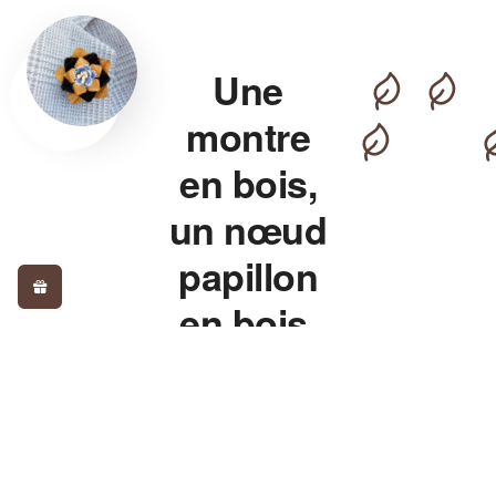
Une
montre
en bois,
un nœud
papillon
en bois,
pour un
style qui
détonne.