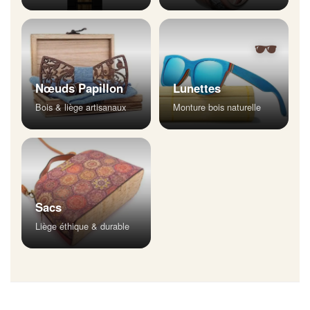
🕶
Nœuds Papillon
Lunettes
Bois & liège artisanaux
Monture bois naturelle
Sacs
Liège éthique & durable