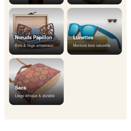
🕶
Nœuds Papillon
Lunettes
Bois & liège artisanaux
Monture bois naturelle
Sacs
Liège éthique & durable