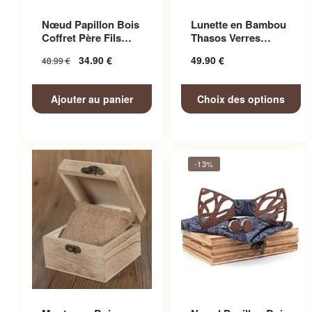
Ce produit a plusieurs
Nœud Papillon Bois
Lunette en Bambou
variations. Les options
Coffret Père Fils
Thasos Verres
peuvent être choisies sur la
Adorable
Miroir Colorés
34.90
€
49.90
€
48.99
€
page du produit
Ajouter au panier
Choix des options
-13%