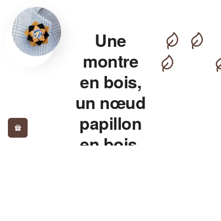
Une
montre
en bois,
un nœud
papillon
en bois,
pour un
style qui
détonne.