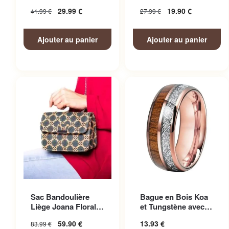
Homme
Femme
29.99
€
19.90
€
41.99
€
27.99
€
Ajouter au panier
Ajouter au panier
Ce produit a plusieurs
Sac Bandoulière
Bague en Bois Koa
variations. Les options
Liège Joana Floral
et Tungstène avec
peuvent être choisies sur la
Femme
Finitions Soignées
59.90
€
13.93
€
83.99
€
page du produit