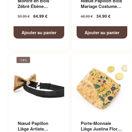
Montre en Bois
Nœud Papillon Bois
Zébré Ébène
Mariage Costume
Bicolore
Homme
64.99
€
34.90
€
90.99
€
48.99
€
Ajouter au panier
Ajouter au panier
-14%
Nœud Papillon
Porte-Monnaie
Liège Artiste
Liège Justina Floral