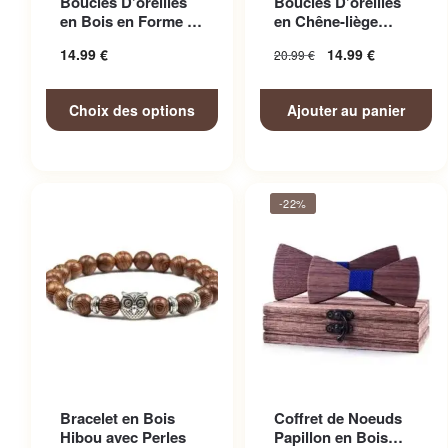
Boucles D’oreilles
Boucles D’oreilles
variations. Les options
en Bois en Forme de
en Chêne-liège
peuvent être choisies sur la
Clé de Sol
éthique et Vegan
14.99
€
14.99
€
20.99
€
Rosett...
page du produit
Choix des options
Ajouter au panier
-22%
Bracelet en Bois
Coffret de Noeuds
Hibou avec Perles
Papillon en Bois