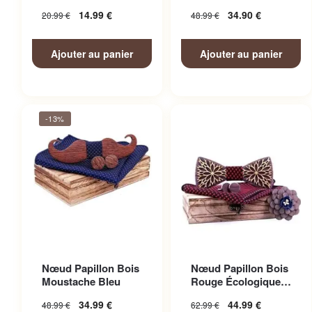
Père et Fils élégant
14.99
€
34.90
€
20.99
€
48.99
€
Ajouter au panier
Ajouter au panier
-13%
Nœud Papillon Bois
Nœud Papillon Bois
Moustache Bleu
Rouge Écologique
Costume
34.99
€
44.99
€
48.99
€
62.99
€