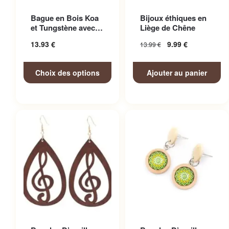
Ce produit a plusieurs
Bague en Bois Koa
Bijoux éthiques en
variations. Les options
et Tungstène avec
Liège de Chêne
peuvent être choisies sur la
Finitions Soignées
13.93
€
9.99
€
13.99
€
page du produit
Choix des options
Ajouter au panier
Ce produit a plusieurs