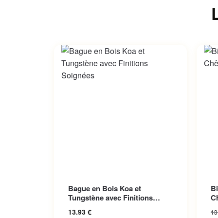
Ce produit a plusieurs variations.
Bague en Bois Koa et
Bi
Les options peuvent être choisies
Tungstène avec Finitions
C
sur la page du produit
Soignées
13.93
€
13