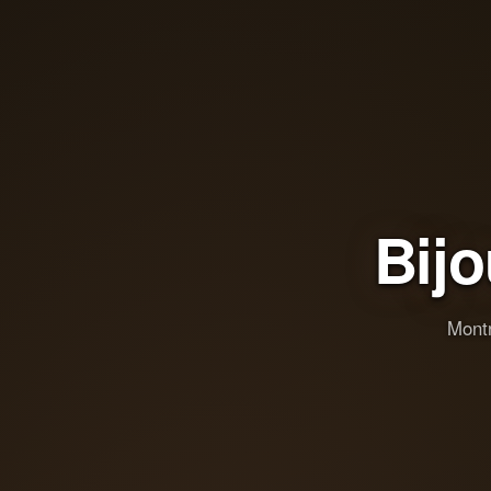
Bij
Montr