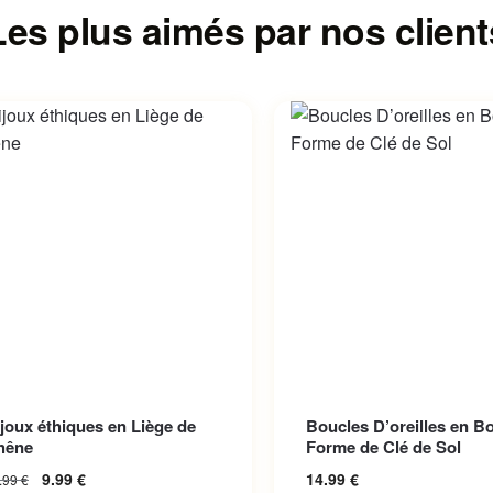
Les plus aimés par nos client
Ce produit a plusieurs var
joux éthiques en Liège de
Boucles D’oreilles en Bo
Les options peuvent être 
hêne
Forme de Clé de Sol
sur la page du produit
9.99
€
14.99
€
.99
€