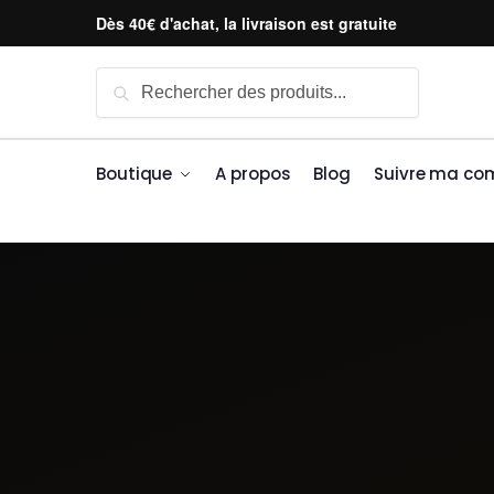
Skip to navigation
Skip to content
Dès 40€ d'achat, la livraison est gratuite
Recherche pour :
Recherche
Boutique
A propos
Blog
Suivre ma c