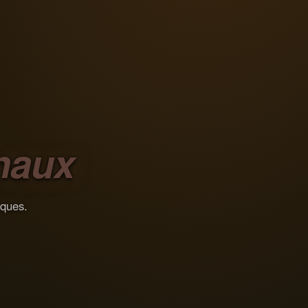
naux
iques.