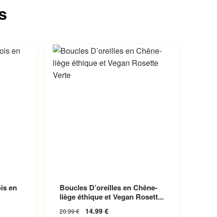
s
iations.
is en
Boucles D’oreilles en Chêne-
choisies
liège éthique et Vegan Rosett...
14.99
€
20.99
€