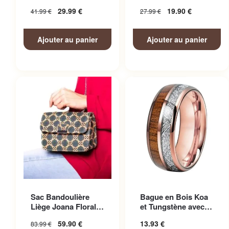
Homme
Femme
29.99
€
19.90
€
41.99
€
27.99
€
Ajouter au panier
Ajouter au panier
Ce produit a plusieurs
Sac Bandoulière
Bague en Bois Koa
variations. Les options
Liège Joana Floral
et Tungstène avec
peuvent être choisies sur la
Femme
Finitions Soignées
59.90
€
13.93
€
83.99
€
page du produit