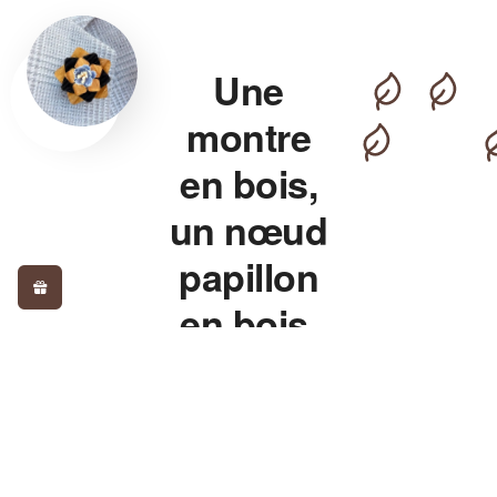
Une
montre
en bois,
un nœud
papillon
en bois,
pour un
style qui
détonne.