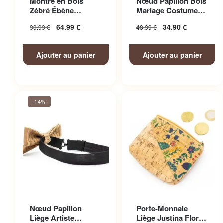
Montre en Bois
Nœud Papillon Bois
Zébré Ébène
Mariage Costume
Bicolore
Homme
64.99
€
34.90
€
90.99
€
48.99
€
Ajouter au panier
Ajouter au panier
-14%
Nœud Papillon
Porte-Monnaie
Liège Artiste
Liège Justina Floral