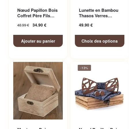
Ce produit a plusieurs
Nœud Papillon Bois
Lunette en Bambou
variations. Les options
Coffret Père Fils
Thasos Verres
peuvent être choisies sur la
Adorable
Miroir Colorés
34.90
€
49.90
€
48.99
€
page du produit
Ajouter au panier
Choix des options
-13%