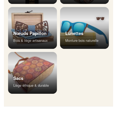
🕶
Nœuds Papillon
Lunettes
Bois & liège artisanaux
Monture bois naturelle
Sacs
Liège éthique & durable