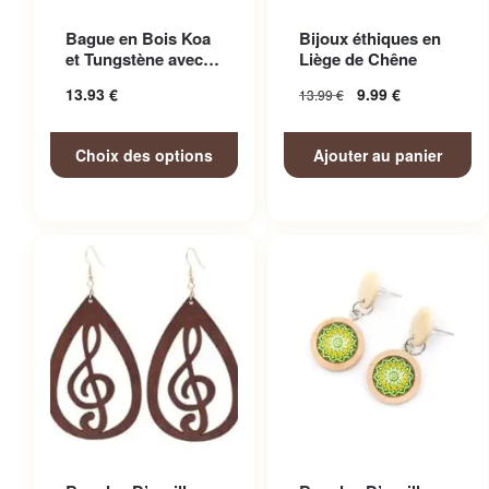
Ce produit a plusieurs
Bague en Bois Koa
Bijoux éthiques en
variations. Les options
et Tungstène avec
Liège de Chêne
peuvent être choisies sur la
Finitions Soignées
13.93
€
9.99
€
13.99
€
page du produit
Choix des options
Ajouter au panier
Ce produit a plusieurs