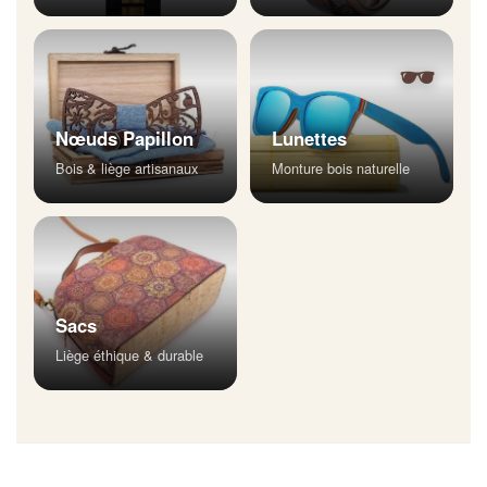
🕶
Nœuds Papillon
Lunettes
Bois & liège artisanaux
Monture bois naturelle
Sacs
Liège éthique & durable