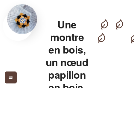
Une
montre
en bois,
un nœud
papillon
en bois,
pour un
style qui
détonne.