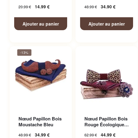
Père et Fils élégant
14.99
€
34.90
€
20.99
€
48.99
€
Ajouter au panier
Ajouter au panier
-13%
Nœud Papillon Bois
Nœud Papillon Bois
Moustache Bleu
Rouge Écologique
Costume
34.99
€
44.99
€
48.99
€
62.99
€