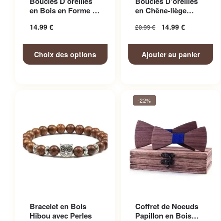
Boucles D’oreilles
Boucles D’oreilles
variations. Les options
en Bois en Forme de
en Chêne-liège
peuvent être choisies sur la
Clé de Sol
éthique et Vegan
14.99
€
14.99
€
20.99
€
Rosett...
page du produit
Choix des options
Ajouter au panier
-22%
Bracelet en Bois
Coffret de Noeuds
Hibou avec Perles
Papillon en Bois