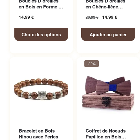
Boucles D’oreilles
Boucles D’oreilles
variations. Les options
en Bois en Forme de
en Chêne-liège
peuvent être choisies sur la
Clé de Sol
éthique et Vegan
14.99
€
14.99
€
20.99
€
Rosett...
page du produit
Choix des options
Ajouter au panier
-22%
Bracelet en Bois
Coffret de Noeuds
Hibou avec Perles
Papillon en Bois