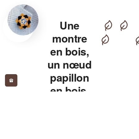
Une
montre
en bois,
un nœud
papillon
en bois,
pour un
style qui
détonne.