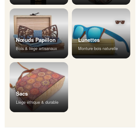
🕶
Nœuds Papillon
Lunettes
Bois & liège artisanaux
Monture bois naturelle
Sacs
Liège éthique & durable