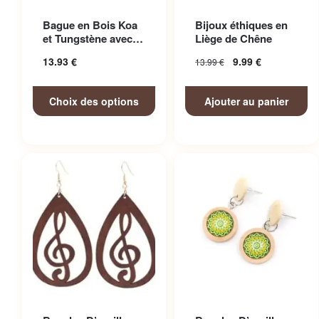
Ce produit a plusieurs
Bague en Bois Koa
Bijoux éthiques en
variations. Les options
et Tungstène avec
Liège de Chêne
peuvent être choisies sur la
Finitions Soignées
13.93
€
9.99
€
13.99
€
page du produit
Choix des options
Ajouter au panier
Ce produit a plusieurs