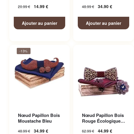
Père et Fils élégant
14.99
€
34.90
€
20.99
€
48.99
€
Ajouter au panier
Ajouter au panier
-13%
Nœud Papillon Bois
Nœud Papillon Bois
Moustache Bleu
Rouge Écologique
Costume
34.99
€
44.99
€
48.99
€
62.99
€