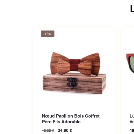
-13%
Ce p
Nœud Papillon Bois Coffret
L
Les 
Père Fils Adorable
Ve
sur 
34.90
€
4
48.99
€