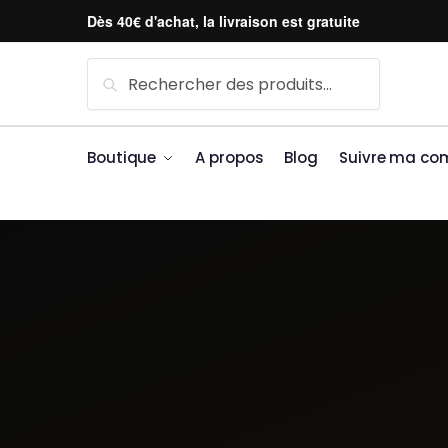
Skip to navigation
Skip to content
Dès 40€ d'achat, la livraison est gratuite
Recherche pour :
Recherche
Boutique
A propos
Blog
Suivre ma c