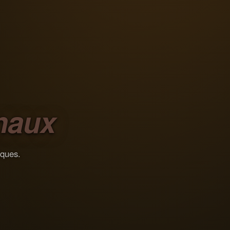
naux
iques.