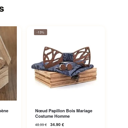
s
-13%
bène
Nœud Papillon Bois Mariage
Costume Homme
34.90
€
48.99
€