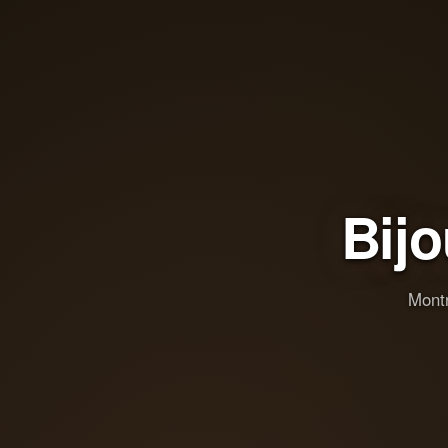
Bij
Montr