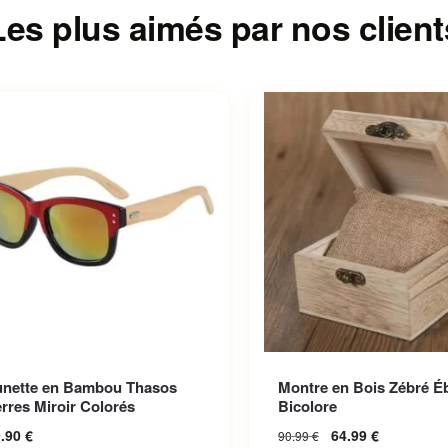
Les plus aimés par nos client
roduit a plusieurs variations.
unette en Bambou Thasos
Montre en Bois Zébré É
options peuvent être choisies
rres Miroir Colorés
Bicolore
la page du produit
9.90
€
64.99
€
90.99
€