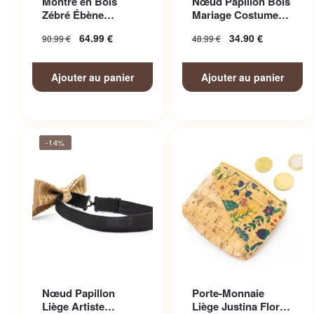
Montre en Bois
Nœud Papillon Bois
Zébré Ébène
Mariage Costume
Bicolore
Homme
64.99
€
34.90
€
90.99
€
48.99
€
Ajouter au panier
Ajouter au panier
-14%
Nœud Papillon
Porte-Monnaie
Liège Artiste
Liège Justina Floral