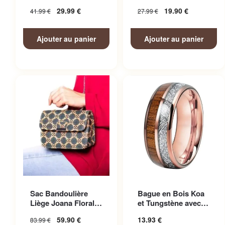
Homme
Femme
29.99
€
19.90
€
41.99
€
27.99
€
Ajouter au panier
Ajouter au panier
Ce produit a plusieurs
Sac Bandoulière
Bague en Bois Koa
variations. Les options
Liège Joana Floral
et Tungstène avec
peuvent être choisies sur la
Femme
Finitions Soignées
59.90
€
13.93
€
83.99
€
page du produit