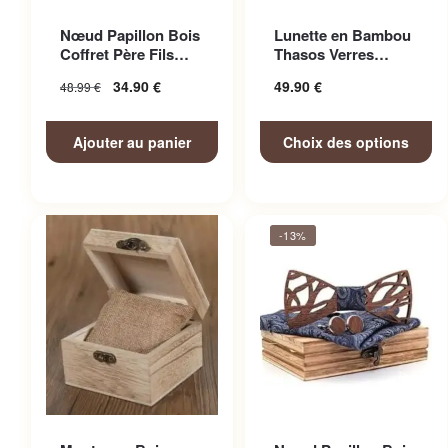
Ce produit a plusieurs
Nœud Papillon Bois
Lunette en Bambou
variations. Les options
Coffret Père Fils
Thasos Verres
peuvent être choisies sur la
Adorable
Miroir Colorés
34.90
€
49.90
€
48.99
€
page du produit
Ajouter au panier
Choix des options
-13%