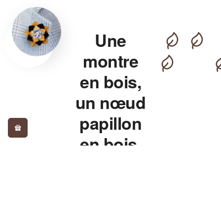
Une
montre
en bois,
un nœud
papillon
en bois,
pour un
style qui
détonne.