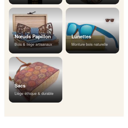
🕶
Nœuds Papillon
Lunettes
Bois & liège artisanaux
Monture bois naturelle
Sacs
Liège éthique & durable