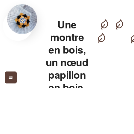
Une
montre
en bois,
un nœud
papillon
en bois,
pour un
style qui
détonne.