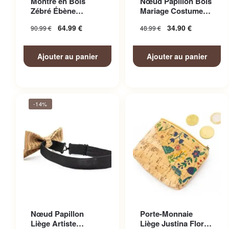
Montre en Bois
Nœud Papillon Bois
Zébré Ébène
Mariage Costume
Bicolore
Homme
64.99
€
34.90
€
90.99
€
48.99
€
Ajouter au panier
Ajouter au panier
-14%
Nœud Papillon
Porte-Monnaie
Liège Artiste
Liège Justina Floral