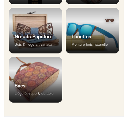
🕶
Nœuds Papillon
Lunettes
Bois & liège artisanaux
Monture bois naturelle
Sacs
Liège éthique & durable