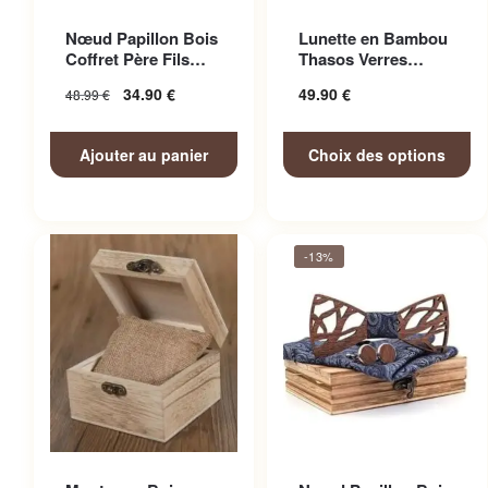
Ce produit a plusieurs
Nœud Papillon Bois
Lunette en Bambou
variations. Les options
Coffret Père Fils
Thasos Verres
peuvent être choisies sur la
Adorable
Miroir Colorés
34.90
€
49.90
€
48.99
€
page du produit
Ajouter au panier
Choix des options
-13%