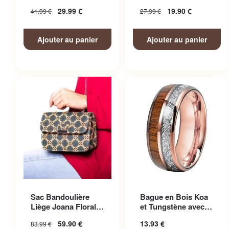
Homme
Femme
29.99
€
19.90
€
41.99
€
27.99
€
Ajouter au panier
Ajouter au panier
Ce produit a plusieurs
Sac Bandoulière
Bague en Bois Koa
variations. Les options
Liège Joana Floral
et Tungstène avec
peuvent être choisies sur la
Femme
Finitions Soignées
59.90
€
13.93
€
83.99
€
page du produit