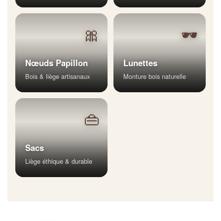
🎀
🕶
Nœuds Papillon
Lunettes
Bois & liège artisanaux
Monture bois naturelle
👜
Sacs
Liège éthique & durable