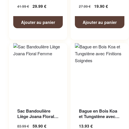
Homme
Femme
29.99
€
19.90
€
41.99
€
27.99
€
Ajouter au panier
Ajouter au panier
Ce produit a plusieurs
Sac Bandoulière
Bague en Bois Koa
variations. Les options
Liège Joana Floral
et Tungstène avec
peuvent être choisies sur la
Femme
Finitions Soignées
59.90
€
13.93
€
83.99
€
page du produit