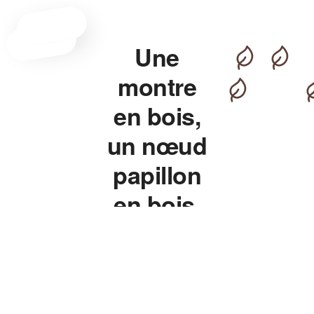
Une
montre
en bois,
un nœud
papillon
en bois,
pour un
style qui
détonne.