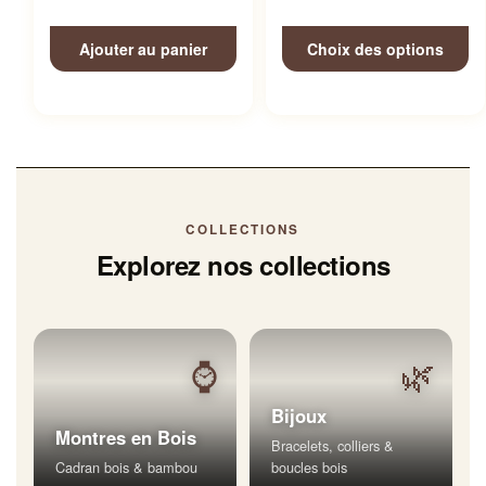
Ajouter au panier
Choix des options
COLLECTIONS
Explorez nos collections
⌚
🌿
Bijoux
Montres en Bois
Bracelets, colliers &
Cadran bois & bambou
boucles bois