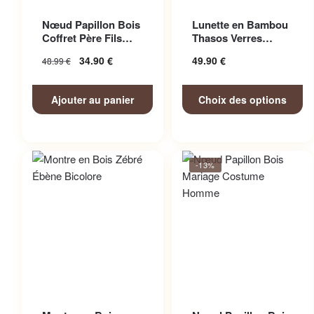
Ce produit a plusieurs
Nœud Papillon Bois
Lunette en Bambou
variations. Les options
Coffret Père Fils
Thasos Verres
peuvent être choisies sur la
Adorable
Miroir Colorés
34.90
€
49.90
€
48.99
€
page du produit
Ajouter au panier
Choix des options
-13%