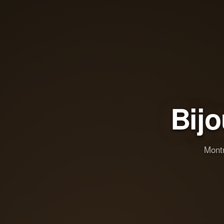
Bij
Montr