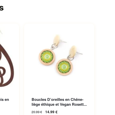
s
iations.
is en
Boucles D’oreilles en Chêne-
choisies
liège éthique et Vegan Rosett...
14.99
€
20.99
€