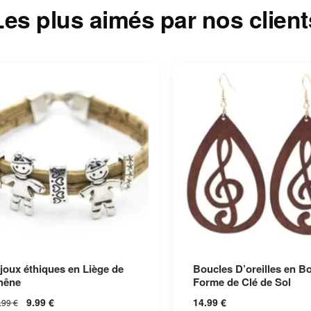
Les plus aimés par nos client
Ce produit a plusieurs var
joux éthiques en Liège de
Boucles D’oreilles en Bo
Les options peuvent être 
hêne
Forme de Clé de Sol
sur la page du produit
9.99
€
14.99
€
.99
€