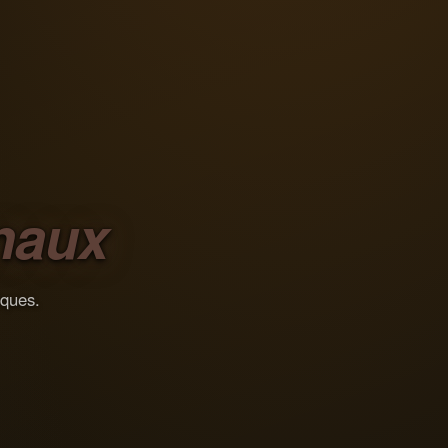
naux
iques.