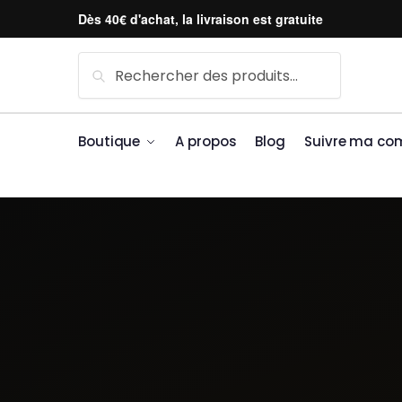
Skip to navigation
Skip to content
Dès 40€ d'achat, la livraison est gratuite
Recherche pour :
Recherche
Boutique
A propos
Blog
Suivre ma c