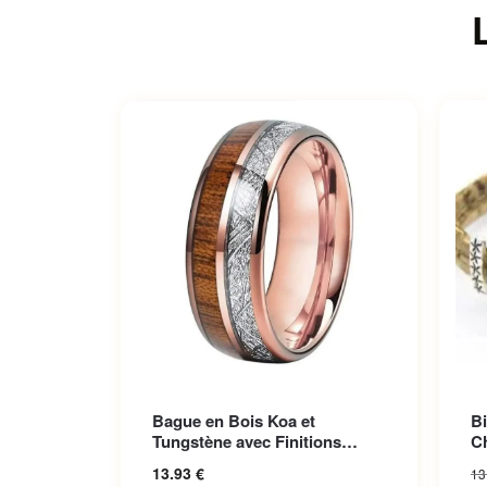
Ce produit a plusieurs variations.
Bague en Bois Koa et
Bi
Les options peuvent être choisies
Tungstène avec Finitions
C
sur la page du produit
Soignées
13.93
€
13