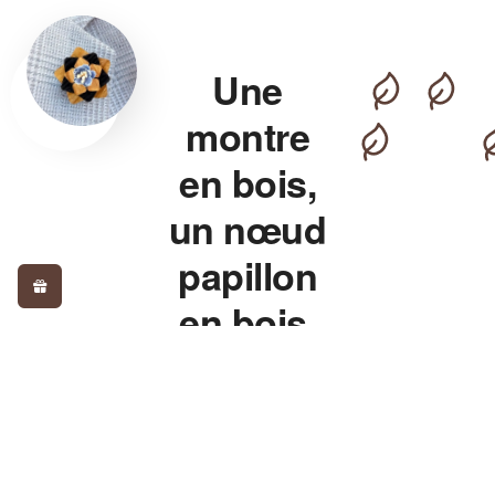
Une
montre
en bois,
un nœud
papillon
en bois,
pour un
style qui
détonne.