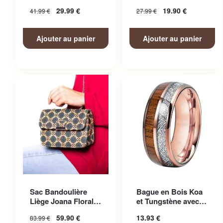
Homme
Femme
29.99
€
19.90
€
41.99
€
27.99
€
Ajouter au panier
Ajouter au panier
Ce produit a plusieurs
Sac Bandoulière
Bague en Bois Koa
variations. Les options
Liège Joana Floral
et Tungstène avec
peuvent être choisies sur la
Femme
Finitions Soignées
59.90
€
13.93
€
83.99
€
page du produit