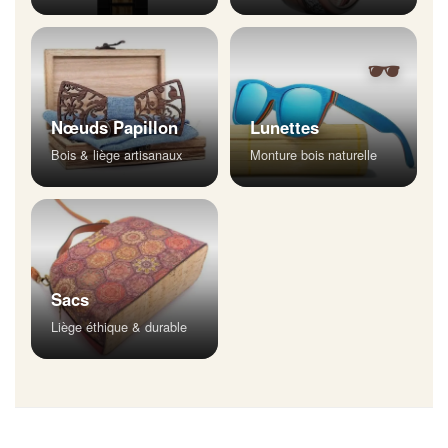
🕶
Nœuds Papillon
Lunettes
Bois & liège artisanaux
Monture bois naturelle
Sacs
Liège éthique & durable