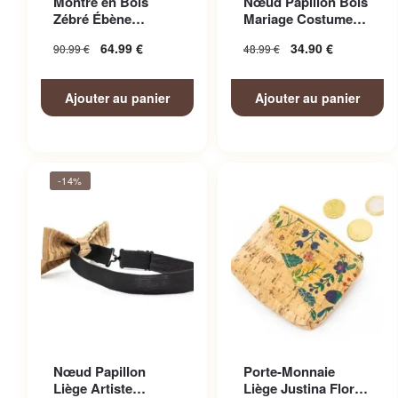
Montre en Bois
Nœud Papillon Bois
Zébré Ébène
Mariage Costume
Bicolore
Homme
64.99
€
34.90
€
90.99
€
48.99
€
Ajouter au panier
Ajouter au panier
-14%
Nœud Papillon
Porte-Monnaie
Liège Artiste
Liège Justina Floral