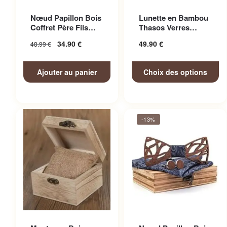
Ce produit a plusieurs
Nœud Papillon Bois
Lunette en Bambou
variations. Les options
Coffret Père Fils
Thasos Verres
peuvent être choisies sur la
Adorable
Miroir Colorés
34.90
€
49.90
€
48.99
€
page du produit
Ajouter au panier
Choix des options
-13%